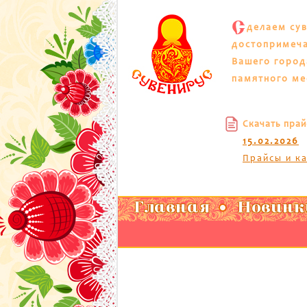
С
делаем су
достопримеч
Вашего город
памятного ме
Скачать прай
15.02.2026
Прайсы и к
Главная
Новинк