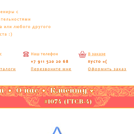
вениры с
ательностями
а или любого другого
ста :)
с
Наш телефон
В заказе
+7 911 520 20 68
пусто =(
аталоги
Перезвоните мне
Оформить заказ
и
О нас
Клиенту
#1074 (ГТСВ-4)