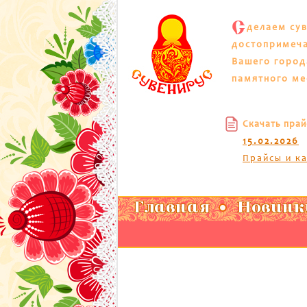
С
делаем су
достопримеч
Вашего город
памятного ме
Скачать прай
15.02.2026
Прайсы и к
Главная
Новинк