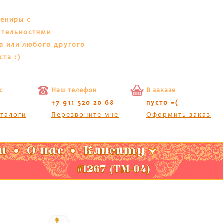
вениры с
ательностями
а или любого другого
ста :)
с
Наш телефон
В заказе
+7 911 520 20 68
пусто =(
аталоги
Перезвоните мне
Оформить заказ
и
О нас
Клиенту
#1267 (ТМ-04)