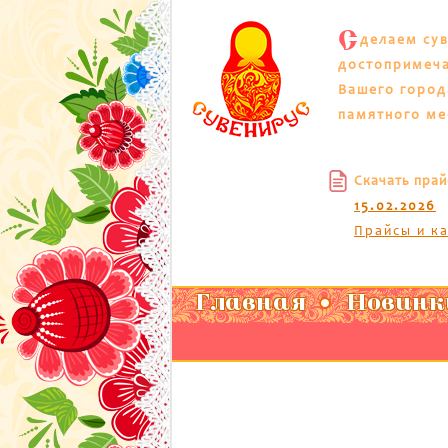
С
делаем су
достопримеч
Вашего город
памятного ме
Скачать прай
15.02.2026
Прайсы и к
Главная
Новинк