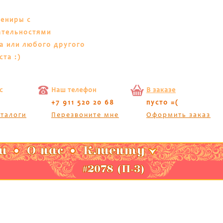
вениры с
ательностями
а или любого другого
ста :)
с
Наш телефон
В заказе
+7 911 520 20 68
пусто =(
аталоги
Перезвоните мне
Оформить заказ
и
О нас
Клиенту
#2078 (П-3)