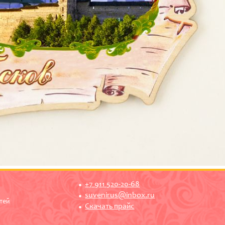
+7 911 520-20-68
suvenirus@inbox.ru
тей
Скачать прайс