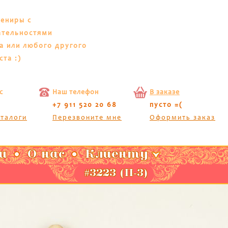
вениры с
ательностями
а или любого другого
ста :)
с
Наш телефон
В заказе
+7 911 520 20 68
пусто =(
аталоги
Перезвоните мне
Оформить заказ
и
О нас
Клиенту
#3223 (П-3)