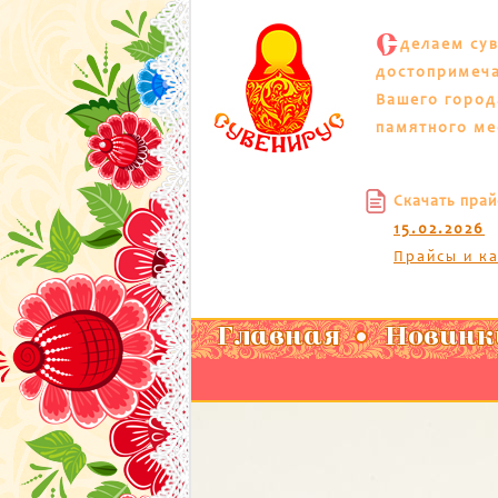
С
делаем су
достопримеч
Вашего город
памятного ме
Скачать прай
15.02.2026
Прайсы и к
Главная
Новинк