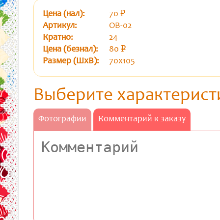
Цена (нал):
70
p
уб.
Артикул:
ОВ-02
Кратно:
24
Цена (безнал):
80
p
уб.
Размер (ШхВ):
70х105
Выберите характерист
Фотографии
Комментарий к заказу