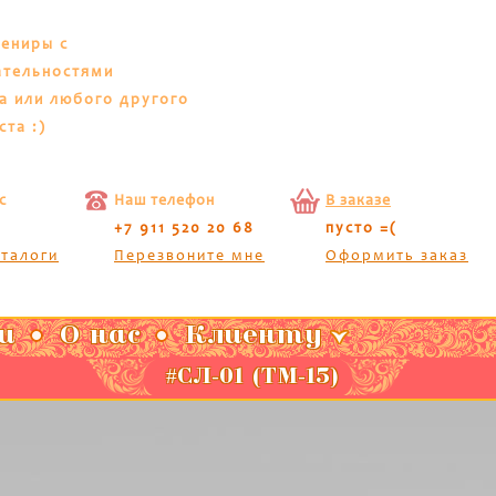
вениры с
ательностями
а или любого другого
ста :)
с
Наш телефон
В заказе
+7 911 520 20 68
пусто =(
аталоги
Перезвоните мне
Оформить заказ
и
О нас
Клиенту
#СЛ-01 (ТМ-15)