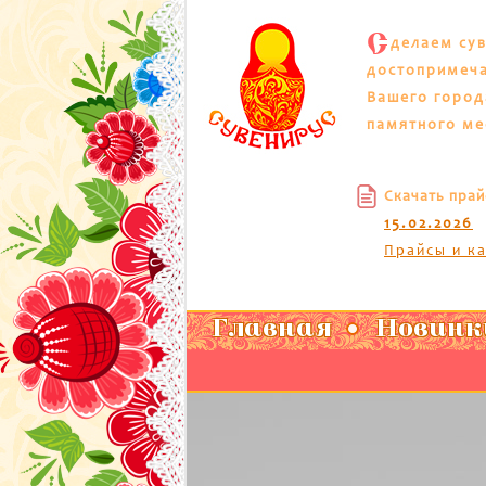
С
делаем су
достопримеч
Вашего город
памятного ме
Скачать прай
15.02.2026
Прайсы и к
Главная
Новинк