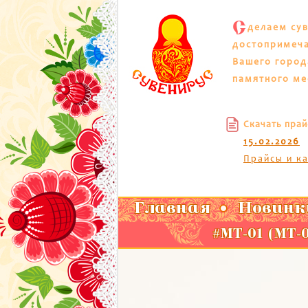
С
делаем су
достопримеч
Вашего город
памятного ме
Скачать прай
15.02.2026
Прайсы и к
Главная
Новинк
#МТ-01 (МТ-0