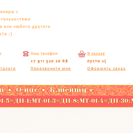
вениры с
ательностями
а или любого другого
ста :)
с
Наш телефон
В заказе
+7 911 520 20 68
пусто =(
аталоги
Перезвоните мне
Оформить заказ
и
О нас
Клиенту
1-5=ДН-1;МТ-01-3=ДН-8;МТ-01-4=ДН-30;