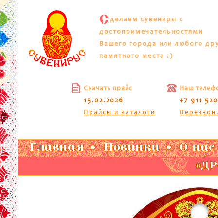
С
делаем сувениры с
достопримечательностями
Вашего города или любого др
памятного места :)
Скачать прайс
Наш телеф
15.02.2026
+7 911 52
Прайсы и каталоги
Перезвон
Главная
Новинки
О нас
#ДР-