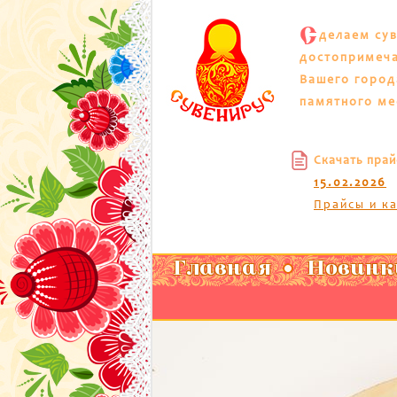
С
делаем су
достопримеч
Вашего город
памятного ме
Скачать прай
15.02.2026
Прайсы и к
Главная
Новинк