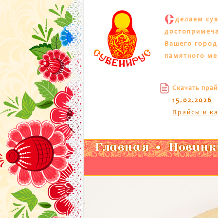
С
делаем су
достопримеч
Вашего город
памятного ме
Скачать прай
15.02.2026
Прайсы и к
Главная
Новинк