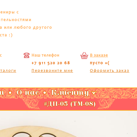
вениры с
ательностями
а или любого другого
ста :)
с
Наш телефон
В заказе
+7 911 520 20 68
пусто =(
аталоги
Перезвоните мне
Оформить заказ
и
О нас
Клиенту
#ДП-05 (ТМ-08)