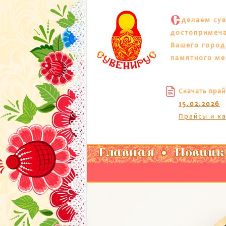
С
делаем су
достопримеч
Вашего город
памятного ме
Скачать прай
15.02.2026
Прайсы и к
Главная
Новинк