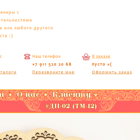
вениры с
ательностями
а или любого другого
ста :)
с
Наш телефон
В заказе
+7 911 520 20 68
пусто =(
аталоги
Перезвоните мне
Оформить заказ
и
О нас
Клиенту
#ДП-02 (ТМ-12)