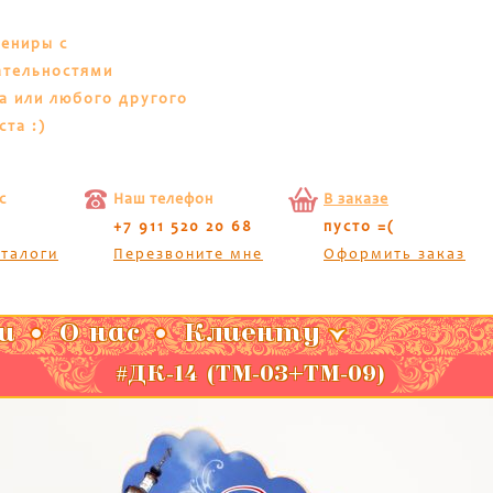
вениры с
ательностями
а или любого другого
ста :)
с
Наш телефон
В заказе
+7 911 520 20 68
пусто =(
аталоги
Перезвоните мне
Оформить заказ
и
О нас
Клиенту
#ДК-14 (ТМ-03+ТМ-09)