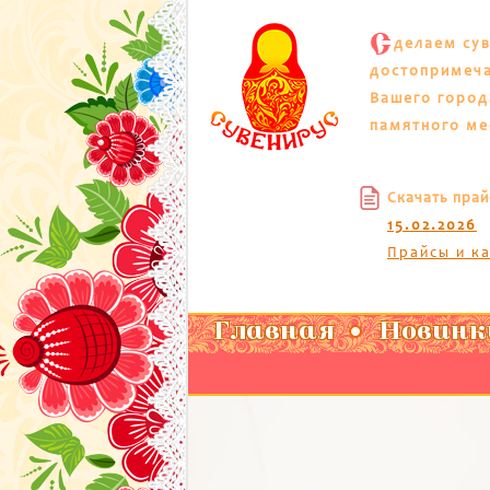
С
делаем су
достопримеч
Вашего город
памятного ме
Скачать прай
15.02.2026
Прайсы и к
Главная
Новинк