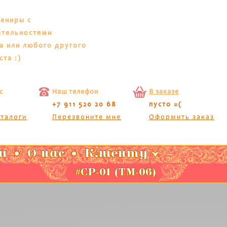
вениры с
ательностями
а или любого другого
ста :)
с
Наш телефон
В заказе
+7 911 520 20 68
пусто =(
аталоги
Перезвоните мне
Оформить заказ
и
О нас
Клиенту
#СР-01 (ТМ-06)