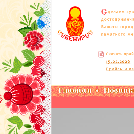
С
делаем су
достопримеч
Вашего город
памятного ме
Скачать прай
15.02.2026
Прайсы и к
Главная
Новинк