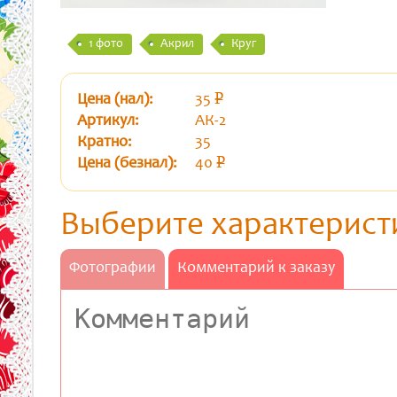
1 фото
Акрил
Круг
Цена (нал):
35
p
уб.
Артикул:
АК-2
Кратно:
35
Цена (безнал):
40
p
уб.
Выберите характерист
Фотографии
Комментарий к заказу