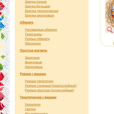
Значки малые
Значки большие
Брелки тематические
Брелки акриловые
Обереги
Рисованные обереги
Талисманы
Резные обереги
Медальки
Простые магниты
Закатные
Виниловые
Акриловые
Резные с видами
Резные тарелочки
Резные сложные (многослойные)
Резные простые (однослойные)
Тематические с видами
Указатели
Свитки