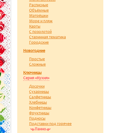
Молитвенники
Расписные
Объёмные
Матрёшки
Море и пляж
Карты
С позолотой
Старинная тематика
Городские
Новогодние
Простые
Сложные
Ключницы
Серия «Кухня»
Досочки
Сухарницы
Салфетницы
Хлебницы
Конфетницы
Фруктницы
Подносы
Подставки под горячее
Панно