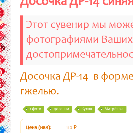
Досочка ДР-14 синя
Этот сувенир мы може
фотографиями Ваших
достопримечательно
Досочка ДР-14 в форм
гжелью.
1 фото
досочки
Кухня
Матрёшка
Цена (нал):
110
p
уб.