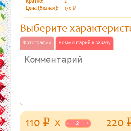
Кратно:
2
Цена (безнал):
130
p
уб.
Выберите характерист
Фотографии
Комментарий к заказу
уб.
110
x
=
220
p
-
+