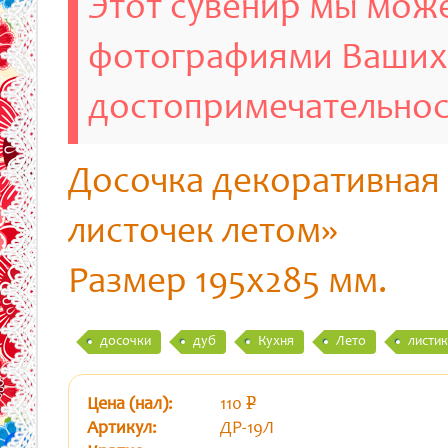
Этот сувенир мы може
фотографиями Ваших
достопримечательно
Досочка декоративная
листочек летом»
Размер 195х285 мм.
досочки
дуб
Кухня
Лето
листи
Цена (нал):
110
p
уб.
Артикул:
ДР-19Л