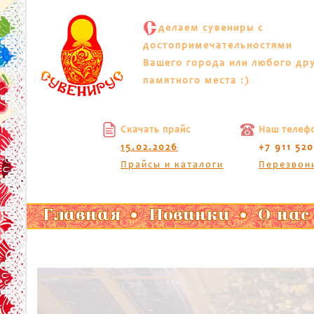
С
делаем сувениры с
достопримечательностями
Вашего города или любого др
памятного места :)
Скачать прайс
Наш телеф
15.02.2026
+7 911 52
Прайсы и каталоги
Перезвон
Главная
Новинки
О нас