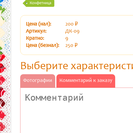
Конфетница
Цена (нал):
200
p
уб.
Артикул:
ДК-09
Кратно:
9
Цена (безнал):
250
p
уб.
Выберите характерист
Фотографии
Комментарий к заказу