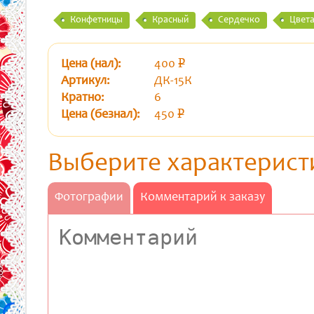
Конфетницы
Красный
Сердечко
Цвет
Цена (нал):
400
p
уб.
Артикул:
ДК-15К
Кратно:
6
Цена (безнал):
450
p
уб.
Выберите характерист
Фотографии
Комментарий к заказу