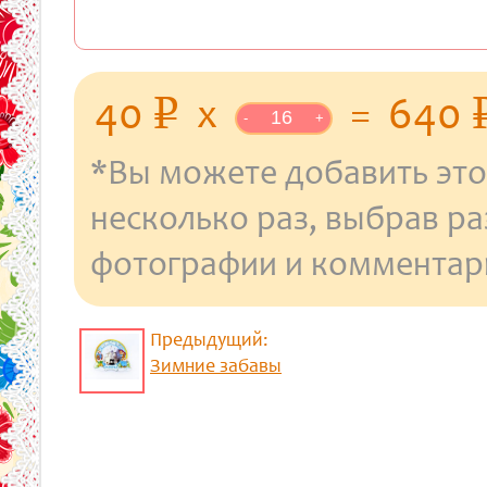
уб.
40
x
=
640
p
-
+
*Вы можете добавить это
несколько раз, выбрав р
фотографии и комментар
Предыдущий:
Зимние забавы