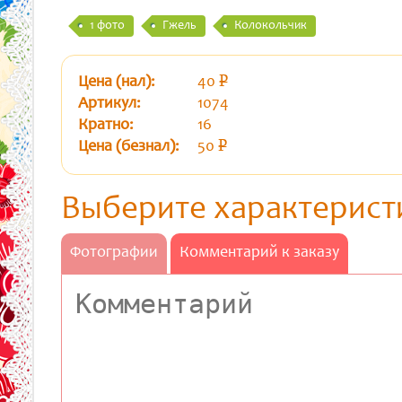
1 фото
Гжель
Колокольчик
Цена (нал):
40
p
уб.
Артикул:
1074
Кратно:
16
Цена (безнал):
50
p
уб.
Выберите характерист
Фотографии
Комментарий к заказу