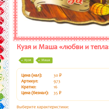
Кузя и Маша «любви и тепла
Кузя
Маша
Цена (нал):
30
p
уб.
Артикул:
973
Кратно:
16
Цена (безнал):
35
p
уб.
Выберите характеристики: