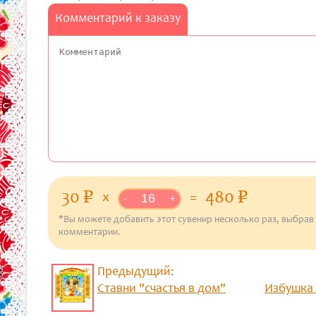
Комментарий к заказу
30
480
p
уб.
p
уб.
x
=
-
+
*Вы можете добавить этот сувенир несколько раз, выбрав
комментарии.
Предыдущий:
Ставни "счастья в дом"
Избушка 