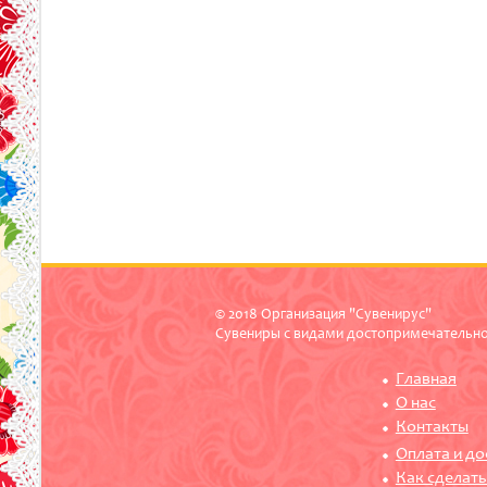
© 2018 Организация "Сувенирус"
Сувениры с видами достопримечательн
Главная
О нас
Контакты
Оплата и до
Как сделать