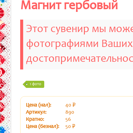
Магнит гербовый
Этот сувенир мы може
фотографиями Ваших
достопримечательно
1 фото
Цена (нал):
40
p
уб.
Артикул:
890
Кратно:
56
Цена (безнал):
50
p
уб.