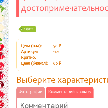
достопримечательно
1 фото
Цена (нал):
50
p
уб.
Артикул:
1121
Кратно:
1
Цена (безнал):
60
p
уб.
Выберите характерист
Фотографии
Комментарий к заказу