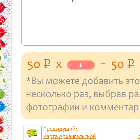
уб.
у
50
x
=
50
p
p
-
+
*Вы можете добавить это
несколько раз, выбрав р
фотографии и комментар
Предыдущий:
Карта Архангельской