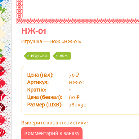
НЖ-01
Игрушка — нож «НЖ-01»
игрушки
нож
Цена (нал):
70
p
уб.
Артикул:
НЖ-01
Кратно:
1
Цена (безнал):
80
p
уб.
Размер (ШхВ):
280х90
Выберите характеристики:
Комментарий к заказу