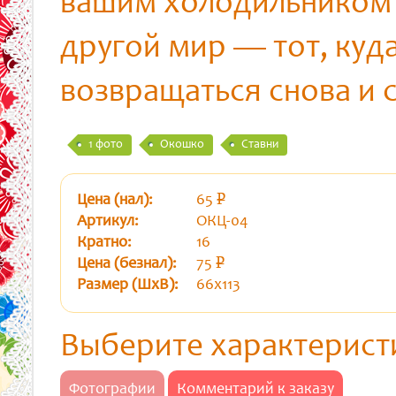
вашим холодильником
другой мир — тот, куд
возвращаться снова и 
1 фото
Окошко
Ставни
Цена (нал):
65
p
уб.
Артикул:
ОКЦ-04
Кратно:
16
Цена (безнал):
75
p
уб.
Размер (ШхВ):
66х113
Выберите характерист
Фотографии
Комментарий к заказу