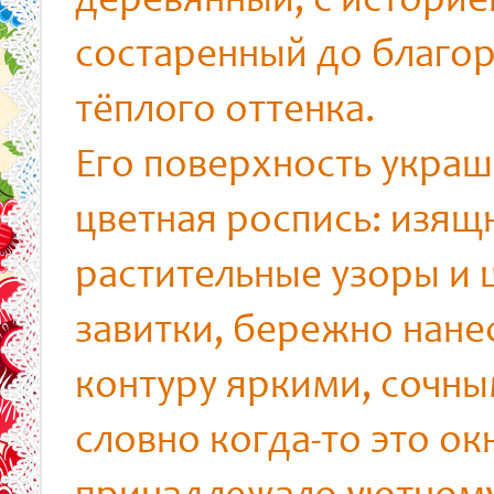
деревянный, с историе
состаренный до благо
тёплого оттенка.
Его поверхность украш
цветная роспись: изящ
растительные узоры и 
завитки, бережно нане
контуру яркими, сочны
словно когда-то это ок