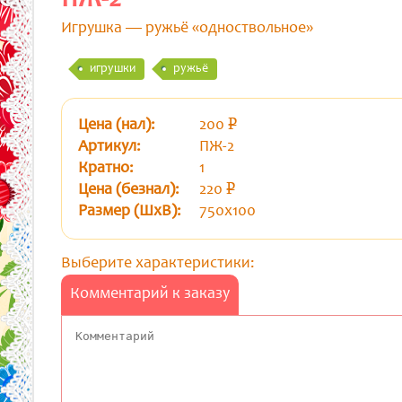
Игрушка — ружьё «одноствольное»
игрушки
ружьё
Цена (нал):
200
p
уб.
Артикул:
ПЖ-2
Кратно:
1
Цена (безнал):
220
p
уб.
Размер (ШхВ):
750х100
Выберите характеристики:
Комментарий к заказу