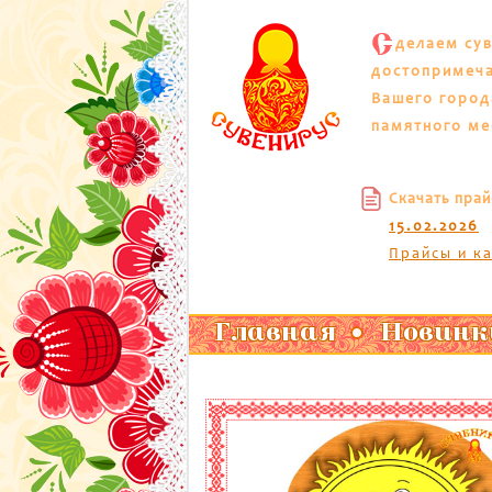
С
делаем су
достопримеч
Вашего город
памятного ме
Скачать прай
15.02.2026
Прайсы и к
Главная
Новинк