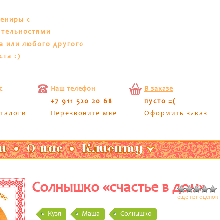
вениры с
ательностями
а или любого другого
ста :)
с
Наш телефон
В заказе
+7 911 520 20 68
пусто =(
аталоги
Перезвоните мне
Оформить заказ
и
О нас
Клиенту
Солнышко «счастье в дом»
ещё нет оценок
Кузя
Маша
Солнышко