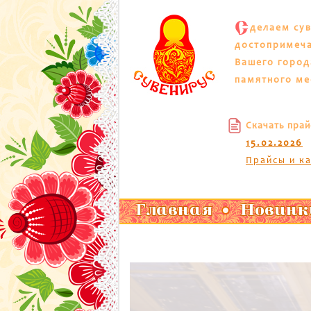
С
делаем су
достопримеч
Вашего город
памятного ме
Скачать прай
15.02.2026
Прайсы и к
Главная
Новинк