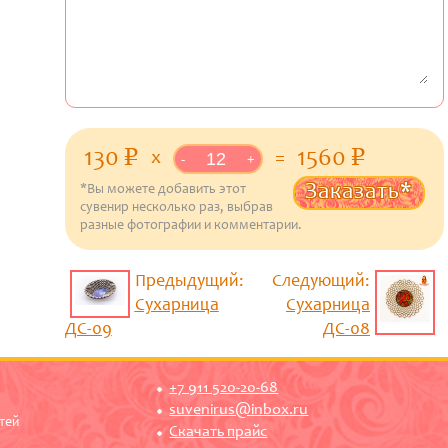
130
1560
p
уб.
p
уб.
x
=
-
+
Заказать*
*Вы можете добавить этот
сувенир несколько раз, выбрав
разные фотографии и комментарии.
Предыдущий:
Следующий:
Сухарница
Сухарница
ДС-09
ДС-08
+7 911 520-20-68
suvenirus@inbox.ru
тей
Скачать прайс