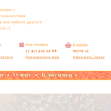
вениры с
ательностями
а или любого другого
ста :)
с
Наш телефон
В заказе
+7 911 520 20 68
пусто =(
аталоги
Перезвоните мне
Оформить заказ
и
О нас
Клиенту