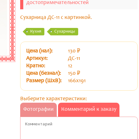
достопримечательностей
Сухарница ДС-11 с картинкой.
Кухня
Сухарницы
Цена (нал):
130
p
уб.
Артикул:
ДС-11
Кратно:
12
Цена (безнал):
150
p
уб.
Размер (ШхВ):
166х191
Выберите характеристики:
Фотографии
Комментарий к заказу