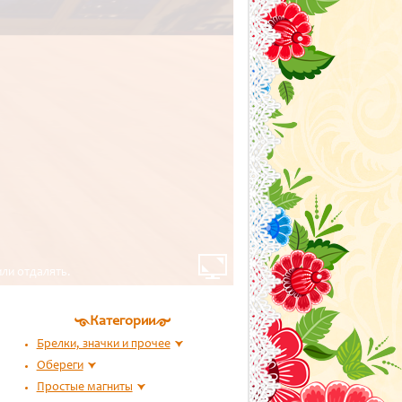
ли отдалять.
Категории
Брелки, значки и прочее
Обереги
Простые магниты