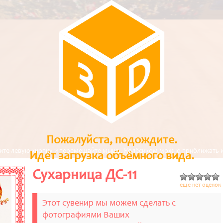
D
3
Пожалуйста, подождите.
мите левую кнопку и перемещайте мышь. Колёсиком можно приближать и
Идёт загрузка объёмного вида.
Сухарница ДС-11
ещё нет оценок
Этот сувенир мы можем сделать с
фотографиями Ваших