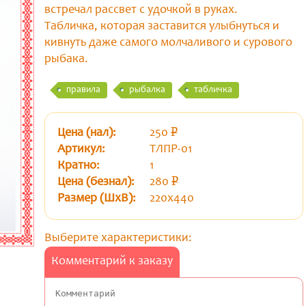
встречал рассвет с удочкой в руках.
Табличка, которая заставится улыбнуться и
кивнуть даже самого молчаливого и сурового
рыбака.
правила
рыбалка
табличка
Цена (нал):
250
p
уб.
Артикул:
ТЛПР-01
Кратно:
1
Цена (безнал):
280
p
уб.
Размер (ШхВ):
220x440
Выберите характеристики:
Комментарий к заказу