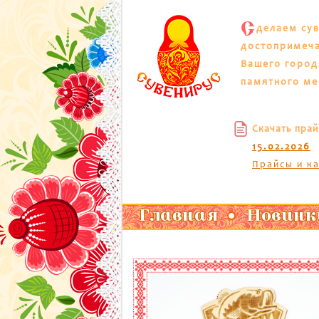
С
делаем су
достопримеч
Вашего город
памятного ме
Скачать прай
15.02.2026
Прайсы и к
Главная
Новинк