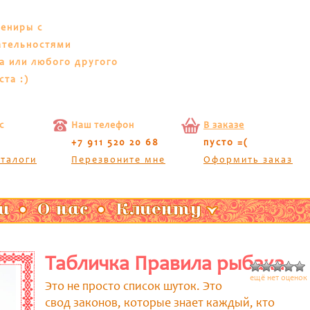
вениры с
ательностями
а или любого другого
ста :)
с
Наш телефон
В заказе
+7 911 520 20 68
пусто =(
аталоги
Перезвоните мне
Оформить заказ
и
О нас
Клиенту
Табличка Правила рыбака
ещё нет оценок
Это не просто список шуток. Это
свод законов, которые знает каждый, кто