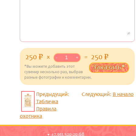
250
250
p
уб.
p
уб.
x
=
-
+
Заказать*
*Вы можете добавить этот
сувенир несколько раз, выбрав
разные фотографии и комментарии.
Предыдущий:
Следующий:
В начало
Табличка
Правила
охотника
+7 911 520-20-68