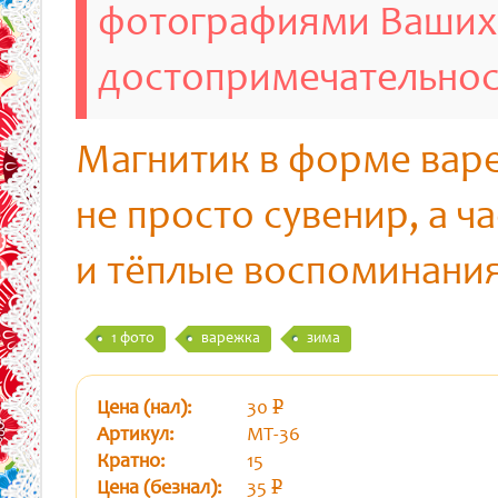
фотографиями Ваших
достопримечательно
Магнитик в форме вар
не просто сувенир, а ч
и тёплые воспоминания
1 фото
варежка
зима
Цена (нал):
30
p
уб.
Артикул:
МТ-36
Кратно:
15
Цена (безнал):
35
p
уб.