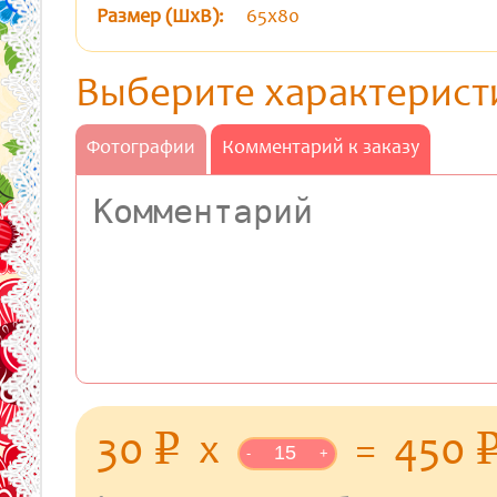
Размер (ШхВ):
65х80
Выберите характерист
Фотографии
Комментарий к заказу
уб.
30
x
=
450
p
-
+