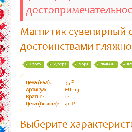
достопримечательно
Магнитик сувенирный 
достоинствами пляжно
1 фото
курорт
море
пальмы
пл
Цена (нал):
35
p
уб.
Артикул:
МТ-09
Кратно:
12
Цена (безнал):
40
p
уб.
Выберите характерист