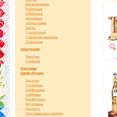
Свитки
Молитвенники
Расписные
Объёмные
Матрёшки
Море и пляж
Карты
С позолотой
Старинная тематика
Городские
Новогодние
Простые
Сложные
Ключницы
Серия «Кухня»
Досочки
Сухарницы
Салфетницы
Хлебницы
Конфетницы
Фруктницы
Подносы
Подставки под горячее