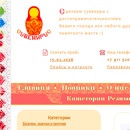
С
делаем сувениры с
достопримечательностями
Вашего города или любого др
памятного места :)
Скачать прайс
Наш телеф
15.02.2026
+7 911 52
Прайсы и каталоги
Перезвон
Главная
Новинки
О нас
Категории Резные
Категории
Брелки, значки и прочее