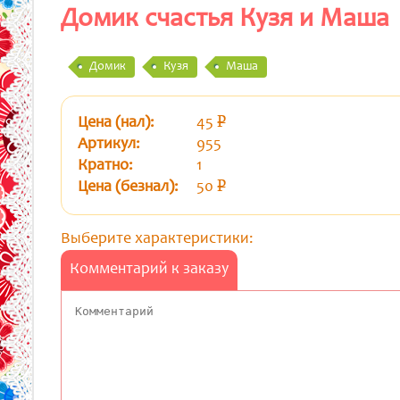
Домик счастья Кузя и Маша
Домик
Кузя
Маша
Цена (нал):
45
p
уб.
Артикул:
955
Кратно:
1
Цена (безнал):
50
p
уб.
Выберите характеристики:
Комментарий к заказу