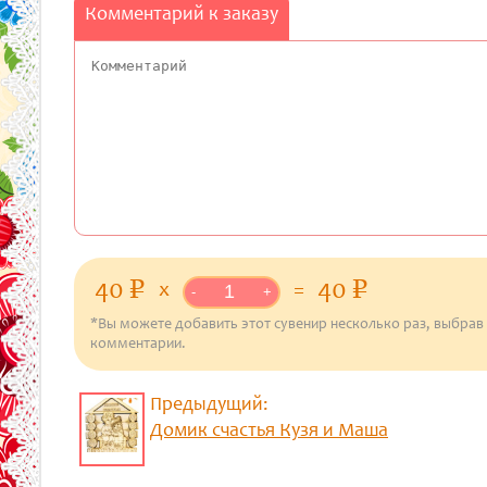
Комментарий к заказу
40
40
p
уб.
p
уб.
x
=
-
+
*Вы можете добавить этот сувенир несколько раз, выбрав
комментарии.
Предыдущий:
Домик счастья Кузя и Маша