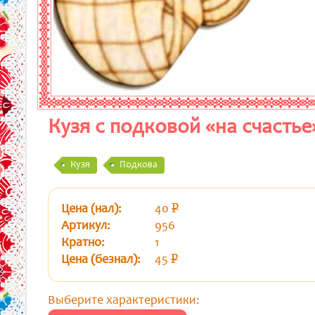
Кузя с подковой «на счастье
Кузя
Подкова
Цена (нал):
40
p
уб.
Артикул:
956
Кратно:
1
Цена (безнал):
45
p
уб.
Выберите характеристики: