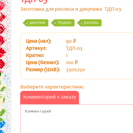
Заготовка для росписи и декупажа ТДП-03.
декупаж
Поднос
роспись
Цена (нал):
90
p
уб.
Артикул:
ТДП-03
Кратно:
1
Цена (безнал):
100
p
уб.
Размер (ШхВ):
330х250
Выберите характеристики:
Комментарий к заказу