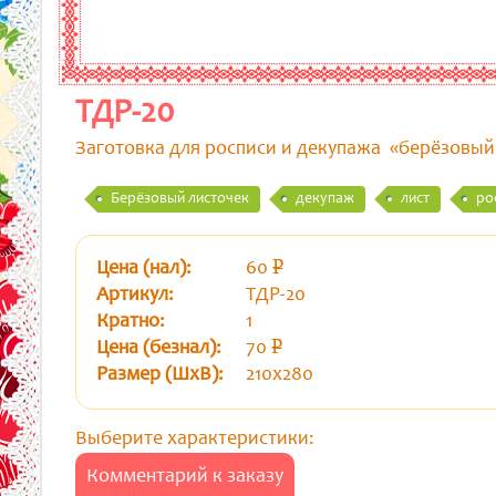
ТДР-20
Заготовка для росписи и декупажа «берёзовый
Берёзовый листочек
декупаж
лист
ро
Цена (нал):
60
p
уб.
Артикул:
ТДР-20
Кратно:
1
Цена (безнал):
70
p
уб.
Размер (ШхВ):
210х280
Выберите характеристики:
Комментарий к заказу